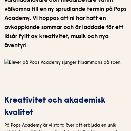
vårdnadshavare och medarbetare varmt
n
i
välkomna till en ny sprudlande termin på Pops
n
d
e
f
Academy. Vi hoppas att ni har haft en
h
o
avkopplande sommar och är laddade för ett
å
t
läsår fyllt av kreativitet, musik och nya
l
l
äventyr!
Kreativitet och akademisk
kvalitet
På Pops Academy är vi stolta över att erbjuda en unik