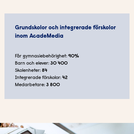
p
n
a
s
Grundskolor och integrerade förskolor
i
inom AcadeMedia
n
y
t
Får gymnasiebehörighet:
90%
t
Barn och elever:
30 400
f
Skolenheter:
84
ö
Integrerade förskolor:
42
n
Medarbetare:
3 800
s
t
e
r
)