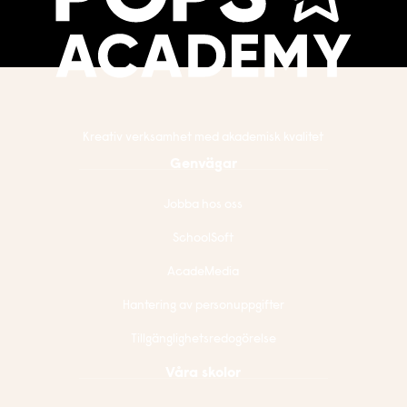
Kreativ verksamhet med akademisk kvalitet
Genvägar
Jobba hos oss
SchoolSoft
AcadeMedia
Hantering av personuppgifter
Tillgänglighetsredogörelse
Våra skolor