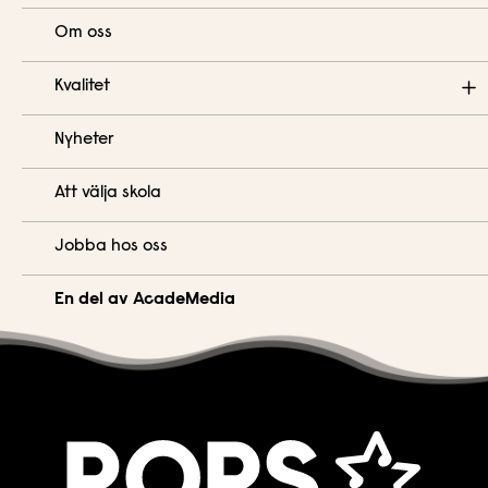
Om oss
Kvalitet
Nyheter
Kvalitet
Att välja skola
Synpunkter på verksamheten
Jobba hos oss
En del av AcadeMedia