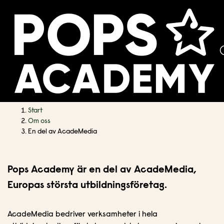
H
H
Start
o
o
Om oss
p
p
En del av AcadeMedia
En del av AcadeMedia
p
p
a
a
t
t
Pops Academy är en del av AcadeMedia,
i
i
Europas största utbildningsföretag.
l
l
l
l
AcadeMedia bedriver verksamheter i hela
i
s