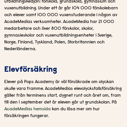
utbildningskedjan: förskola, grundskola, gymnasium och
n
i
vuxenutbildning. Under ett år går 104 000 förskolebarn
n
d
och elever samt 100 000 vuxenstuderande i någon av
e
f
AcadeMedias verksamheter. AcadeMedia har 21 000
h
o
medarbetare och över 800 förskolor, skolor,
å
t
gymnasieskolor och vuxenutbildningsenheter i Sverige,
l
Norge, Finland, Tyskland, Polen, Storbritannien och
l
Nederländerna.
Elevförsäkring
Elever på Pops Academy är väl försäkrade om olyckan
skulle vara framme. AcadeMedias elevolycksfallsförsäkring
gäller från terminens start, dygnet runt och året om, fram
till den 1 september det år eleven går ut grundskolan. På
(
AcadeMedias hemsida
kan du läsa mer om hur
ö
försäkringen fungerar.
p