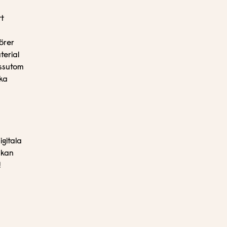
tt
örer
terial
essutom
ka
igitala
 kan
!