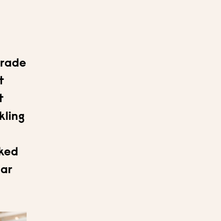
erade
t
t
kling
sked
har