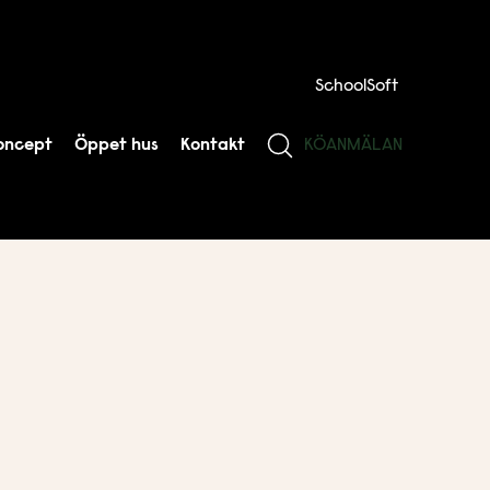
SchoolSoft
oncept
Öppet hus
Kontakt
KÖANMÄLAN