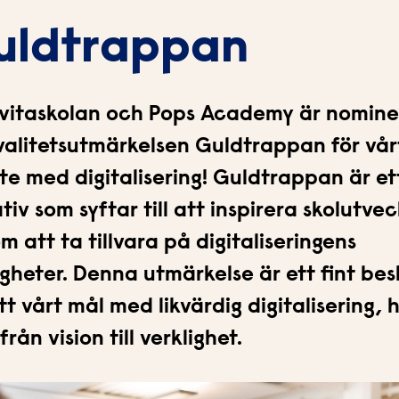
uldtrappan
vitaskolan och Pops Academy är nomin
 kvalitetsutmärkelsen Guldtrappan för vår
te med digitalisering! Guldtrappan är et
ativ som syftar till att inspirera skolutvec
m att ta tillvara på digitaliseringens
igheter. Denna utmärkelse är ett fint be
tt vårt mål med likvärdig digitalisering, 
från vision till verklighet.