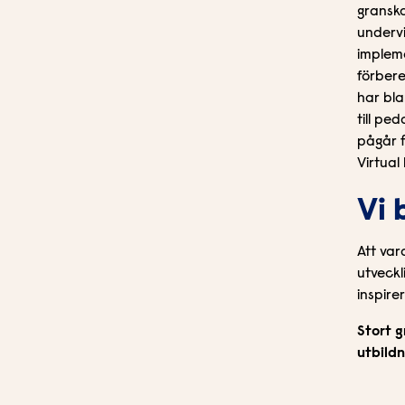
granskas
undervi
impleme
förbere
har bla
till pe
pågår f
Virtual
Vi 
Att var
utveckl
inspire
Stort g
utbildn