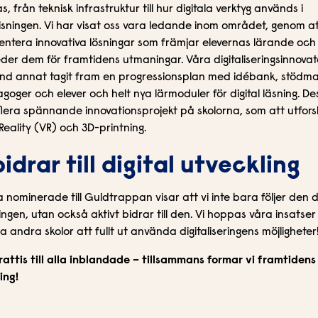
, från teknisk infrastruktur till hur digitala verktyg används i
sningen. Vi har visat oss vara ledande inom området, genom a
ntera innovativa lösningar som främjar elevernas lärande och
der dem för framtidens utmaningar. Våra digitaliseringsinnovat
nd annat tagit fram en progressionsplan med idébank, stödma
dagoger och elever och helt nya lärmoduler för digital läsning. D
lera spännande innovationsprojekt på skolorna, som att utfors
 Reality (VR) och 3D-printning.
bidrar till digital utveckling
a nominerade till Guldtrappan visar att vi inte bara följer den d
ingen, utan också aktivt bidrar till den. Vi hoppas våra insatser
ra andra skolor att fullt ut använda digitaliseringens möjligheter
rattis till alla inblandade – tillsammans formar vi framtidens
ing!