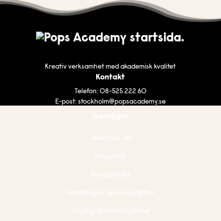
Kreativ verksamhet med akademisk kvalitet
Kontakt
Telefon:
08-525 222 60
E-post:
stockholm@popsacademy.se
Genvägar
Jobba hos oss
SchoolSoft
AcadeMedia
Hantering av personuppgifter
Tillgänglighetsredogörelse