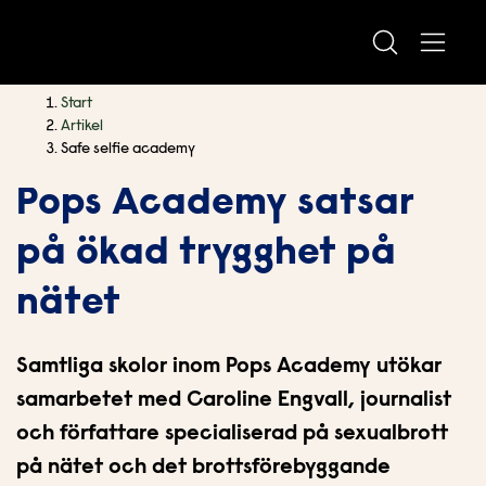
H
H
Start
o
o
Artikel
p
p
Safe selfie academy
p
p
Pops Academy satsar
a
a
t
t
på ökad trygghet på
i
i
l
l
nätet
l
l
i
s
n
i
Samtliga skolor inom Pops Academy utökar
n
d
samarbetet med Caroline Engvall, journalist
e
f
och författare specialiserad på sexualbrott
h
o
å
t
på nätet och det brottsförebyggande