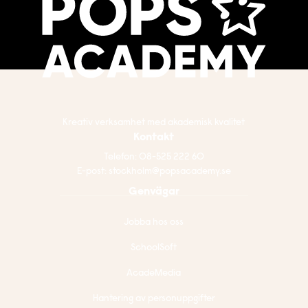
Kreativ verksamhet med akademisk kvalitet
Kontakt
Telefon:
08-525 222 60
E-post:
stockholm@popsacademy.se
Genvägar
Jobba hos oss
SchoolSoft
AcadeMedia
Hantering av personuppgifter