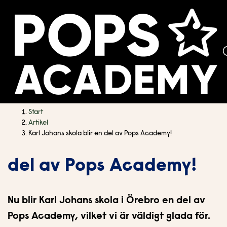
H
H
Start
o
o
Artikel
p
p
Karl Johans skola blir en del av Pops Academy!
Karl Johans skola blir en
p
p
a
a
del av Pops Academy!
t
t
i
i
l
l
Nu blir Karl Johans skola i Örebro en del av
l
l
Pops Academy, vilket vi är väldigt glada för.
i
s