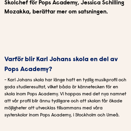
n
i
Skolchef för Pops Academy, Jessica Schilling
n
d
Mozakka, berättar mer om satsningen.
e
f
h
o
å
t
l
l
Varför blir Karl Johans skola en del av
Pops Academy?
- Karl Johans skola har länge haft en tydlig musikprofil och
goda studieresultat, vilket båda är kännetecken för en
skola inom Pops Academy. Vi hoppas med det nya namnet
att vår profil blir ännu tydligare och att skolan får ökade
möjligheter att utvecklas tillsammans med våra
systerskolor inom Pops Academy, i Stockholm och Umeå.