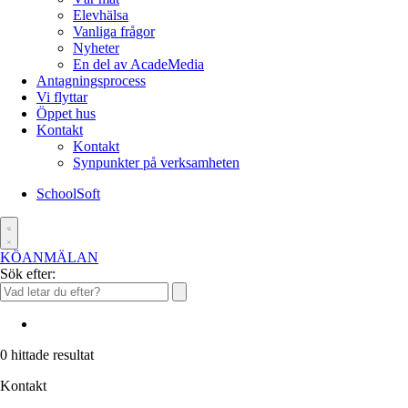
Elevhälsa
Vanliga frågor
Nyheter
En del av AcadeMedia
Antagningsprocess
Vi flyttar
Öppet hus
Kontakt
Kontakt
Synpunkter på verksamheten
SchoolSoft
KÖANMÄLAN
Sök efter:
0
hittade resultat
Kontakt