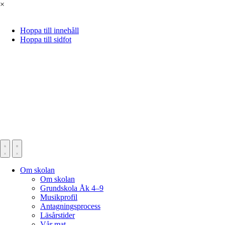
×
Hoppa till innehåll
Hoppa till sidfot
Om skolan
Om skolan
Grundskola Åk 4–9
Musikprofil
Antagningsprocess
Läsårstider
Vår mat