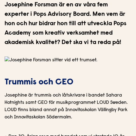
n
i
Josephine Forsman är en av våra fem
n
d
experter i Pops Advisory Board. Men vem är
e
f
hon och hur bidrar hon till att utveckla Pops
h
o
å
t
Academy som kreativ verksamhet med
l
akademisk kvalitet? Det ska vi ta reda på!
l
Trummis och CEO
Josephine är trummis och låtskrivare i bandet Sahara
Hotnights samt CEO för musikprogrammet LOUD Sweden.
LOUD finns bland annat på Innovitaskolan Vällingby Park
och Innovitaskolan Södermalm.