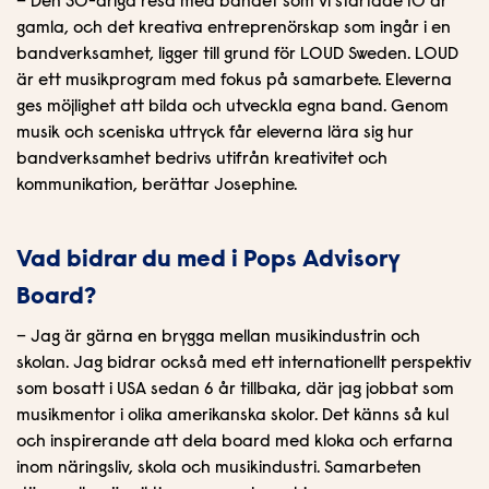
– Den 30-åriga resa med bandet som vi startade 10 år
gamla, och det kreativa entreprenörskap som ingår i en
bandverksamhet, ligger till grund för LOUD Sweden. LOUD
är ett musikprogram med fokus på samarbete. Eleverna
ges möjlighet att bilda och utveckla egna band. Genom
musik och sceniska uttryck får eleverna lära sig hur
bandverksamhet bedrivs utifrån kreativitet och
kommunikation, berättar Josephine.
Vad bidrar du med i Pops Advisory
Board?
– Jag är gärna en brygga mellan musikindustrin och
skolan. Jag bidrar också med ett internationellt perspektiv
som bosatt i USA sedan 6 år tillbaka, där jag jobbat som
musikmentor i olika amerikanska skolor. Det känns så kul
och inspirerande att dela board med kloka och erfarna
inom näringsliv, skola och musikindustri. Samarbeten