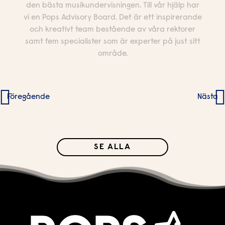
den bästa musikundervisningen. Till vår hjälp har
vi en Pops Advisory Board. Det är ett inspirerande
och kreativt team bestående av våra rektorer
samt fem specialister som är experter på just sitt
område.
Inläggsnavigering
Föregående
Nästa
SE ALLA