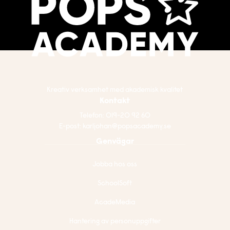
Kreativ verksamhet med akademisk kvalitet
Kontakt
Telefon:
019-20 92 60
E-post:
karljohan@popsacademy.se
Genvägar
Jobba hos oss
SchoolSoft
AcadeMedia
Hantering av personuppgifter