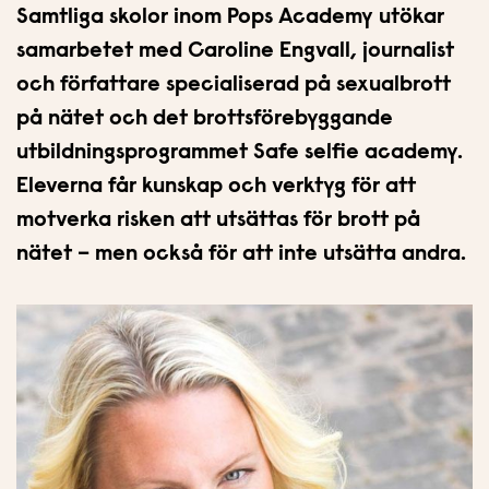
n
i
Samtliga skolor inom Pops Academy utökar
n
d
samarbetet med Caroline Engvall, journalist
e
f
och författare specialiserad på sexualbrott
h
o
å
t
på nätet och det brottsförebyggande
l
utbildningsprogrammet Safe selfie academy.
l
Eleverna får kunskap och verktyg för att
motverka risken att utsättas för brott på
nätet – men också för att inte utsätta andra.