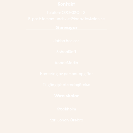
Kontakt
Telefon:
070-320 11 21
E-post:
tommy.lundkvist@innovitaskolan.se
Genvägar
Jobba hos oss
SchoolSoft
AcadeMedia
Hantering av personuppgifter
Tillgänglighetsredogörelse
Våra skolor
Stockholm
Karl Johan Örebro