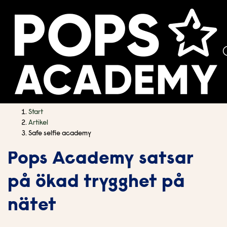
H
H
Start
o
o
Artikel
p
p
Safe selfie academy
p
p
Pops Academy satsar
a
a
t
t
på ökad trygghet på
i
i
l
l
nätet
l
l
i
s